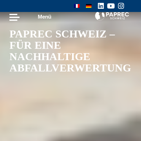
Menü
PAPREC SCHWEIZ –
FÜR EINE
NACHHALTIGE
ABFALLVERWERTUNG